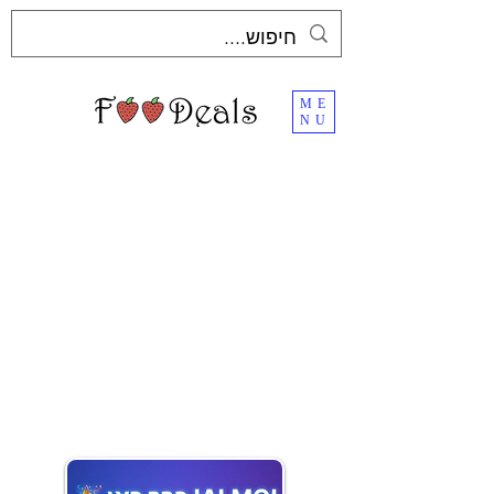
ME
NU