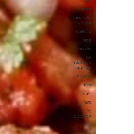
חנוכה
פורים
ראש השנה
וחגי תשרי
טו בשבט
פסח
שבועות
יום
העצמאות
ולג בעומר
לחמניות
חלות
ריבות
בשרי
כל
המתכונים
חלבי
פרווה