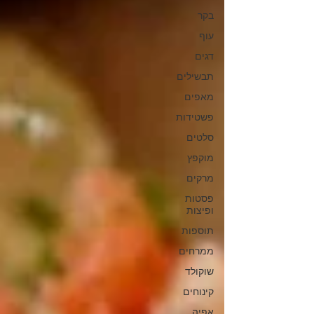
בקר
עוף
דגים
תבשילים
מאפים
פשטידות
סלטים
מוקפץ
מרקים
פסטות
ופיצות
תוספות
ממרחים
שוקולד
קינוחים
אפיה