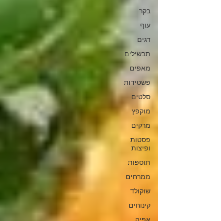
בקר
עוף
דגים
תבשילים
מאפים
פשטידות
סלטים
מוקפץ
מרקים
פסטות
ופיצות
תוספות
ממרחים
שוקולד
קינוחים
אפיה