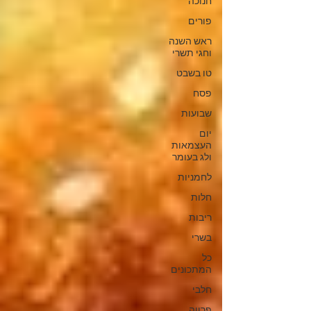
חנוכה
פורים
ראש השנה
וחגי תשרי
טו בשבט
פסח
שבועות
יום
העצמאות
ולג בעומר
לחמניות
חלות
ריבות
בשרי
כל
המתכונים
חלבי
פרווה