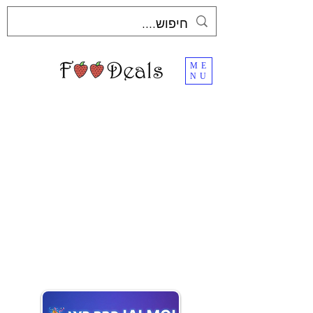
ME
NU