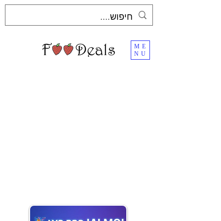
ME
NU