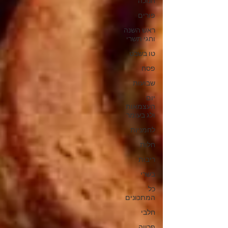
חנוכה
פורים
ראש השנה
וחגי תשרי
טו בשבט
פסח
שבועות
יום
העצמאות
ולג בעומר
לחמניות
חלות
ריבות
בשרי
כל
המתכונים
חלבי
פרווה