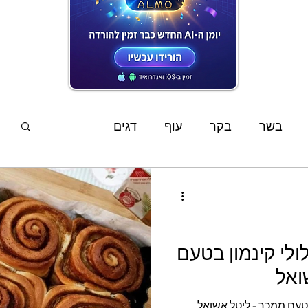
המתכונים האחרונים
בשר
בקר
עוף
דגים
פשטידות
סלטים
מוקפץ
מרקים
ממרחים
שוקולד
קינוחים
אפיה
מתכון מנצח שבלולי קינמון בטעם
ואל
ים
מתכוני ילדים
צמחוני
טבעוני