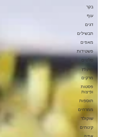
בקר
עוף
דגים
תבשילים
מאפים
פשטידות
סלטים
מוקפץ
מרקים
פסטות
ופיצות
תוספות
ממרחים
שוקולד
קינוחים
אפיה