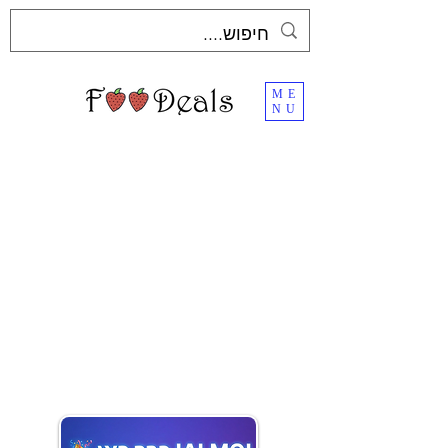
ME
NU