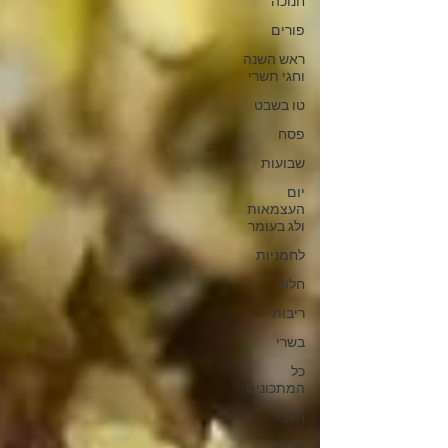
חנוכה
פורים
ראש השנה
וחגי תשרי
טו בשבט
פסח
שבועות
יום
העצמאות
ולג בעומר
לחמניות
חלות
ריבות
בשרי
כל
המתכונים
חלבי
פרווה