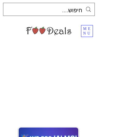
ME
NU