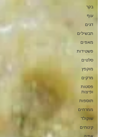
בקר
עוף
דגים
תבשילים
מאפים
פשטידות
סלטים
מוקפץ
מרקים
פסטות
ופיצות
תוספות
ממרחים
שוקולד
קינוחים
אפיה