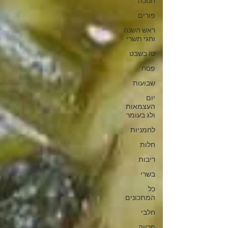
חנוכה
פורים
ראש השנה
וחגי תשרי
טו בשבט
פסח
שבועות
יום
העצמאות
ולג בעומר
לחמניות
חלות
ריבות
בשרי
כל
המתכונים
חלבי
פרווה