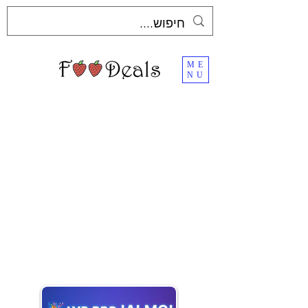
ME
NU