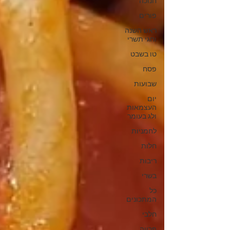
חנוכה
פורים
ראש השנה
וחגי תשרי
טו בשבט
פסח
שבועות
יום
העצמאות
ולג בעומר
לחמניות
חלות
ריבות
בשרי
כל
המתכונים
חלבי
פרווה