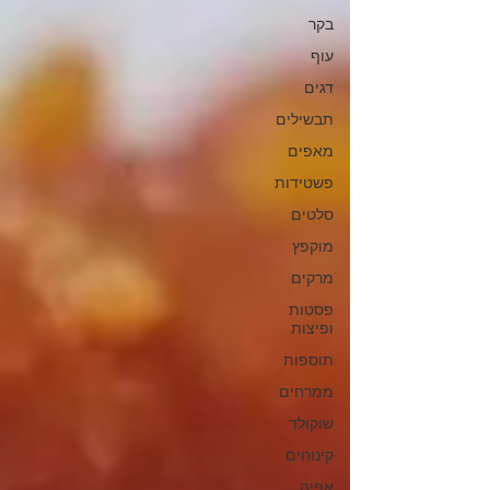
בקר
עוף
דגים
תבשילים
מאפים
פשטידות
סלטים
מוקפץ
מרקים
פסטות
ופיצות
תוספות
ממרחים
שוקולד
קינוחים
אפיה