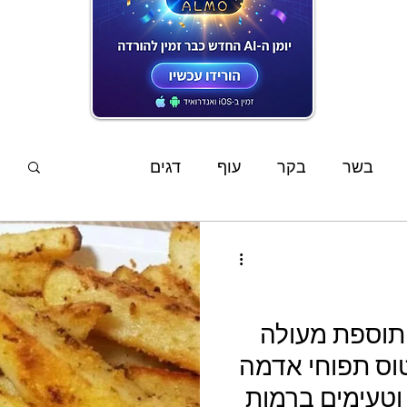
המתכונים האחרונים
בשר
בקר
עוף
דגים
פשטידות
סלטים
מוקפץ
מרקים
ממרחים
שוקולד
קינוחים
אפיה
 תוספת מעולה
וס תפוחי אדמה
ים
מתכוני ילדים
צמחוני
טבעוני
וטעימים ברמות