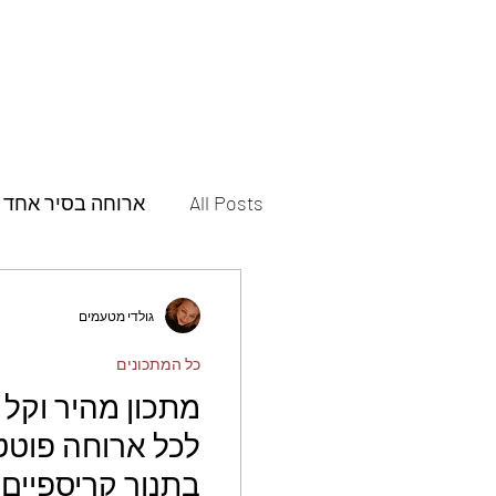
All Posts
ארוחה בסיר אחד
תבשילים
מאפים
גולדי מטעמים
כל המתכונים
פסטות ופיצות
תוספות
מתכון מהיר וקל
לכל ארוחה פוטט
עוגות
עוגיות
חמוצ
בתנור קריספיים 