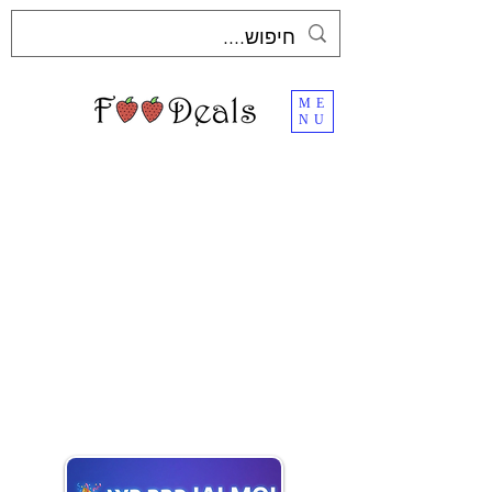
ME
NU