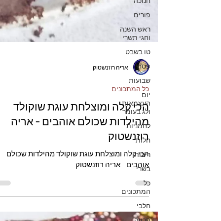
חנוכה
פורים
ראש השנה
וחגי תשרי
טו בשבט
פסח
שבועות
אריה רוזנשטוק
יום
העצמאות
כל המתכונים
ולג בעומר
לחמניות
הכי קלה ומוצלחת עוגת שוקולד
חלות
מהילדות שכולם אוהבים - אריה
ריבות
רוזנשטוק
בשרי
הכי קלה ומוצלחת עוגת שוקולד מהילדות שכולם
כל
אוהבים - אריה רוזנשטוק
המתכונים
חלבי
פרווה