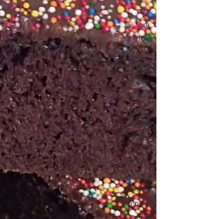
בקר
עוף
דגים
תבשילים
מאפים
פשטידות
סלטים
מוקפץ
מרקים
פסטות
ופיצות
תוספות
ממרחים
שוקולד
קינוחים
אפיה