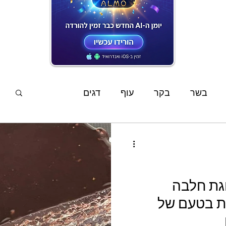
המתכונים האחרונים
בשר
בקר
עוף
דגים
פשטידות
סלטים
מוקפץ
מרקים
ממרחים
שוקולד
קינוחים
אפיה
גת חלבה
ית בטעם של
ים
מתכוני ילדים
צמחוני
טבעוני