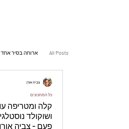
All Posts
ארוחה בסיר אחד
תבשילים
מאפים
צביה אורן
כל המתכונים
פסטות ופיצות
תוספות
קלה ומטריפה עו
ושוקולד נוסטלג
עוגות
עוגיות
חמוצ
פעם - צביה אורן