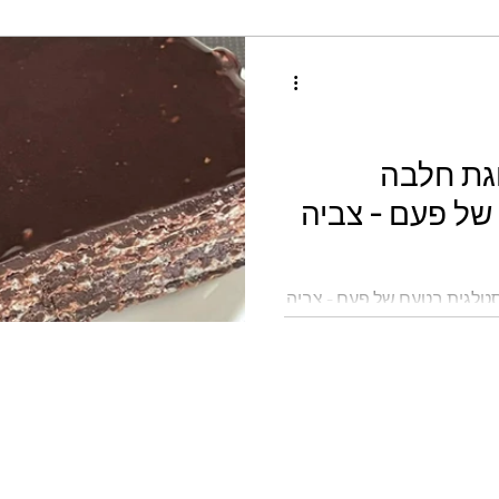
גת חלבה
של פעם - צביה
סטלגית בטעם של פעם - צביה