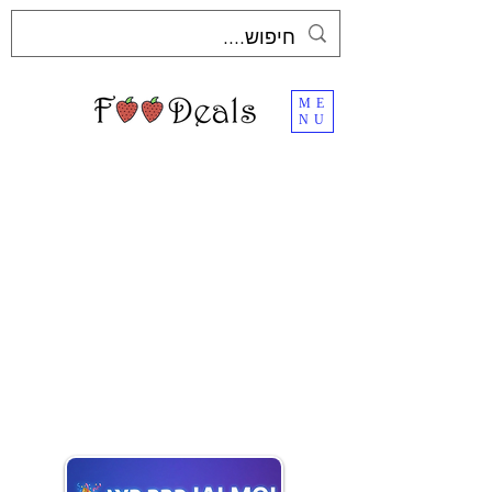
ME
NU