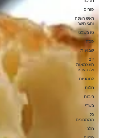
חנוכה
פורים
ראש השנה
וחגי תשרי
טו בשבט
פסח
שבועות
יום
העצמאות
ולג בעומר
לחמניות
חלות
ריבות
בשרי
כל
המתכונים
חלבי
פרווה