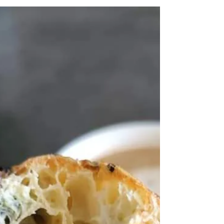
באן עם אסאדו מפורק, רך ועסיסי בטעם נדיר - דקל
אלהרר