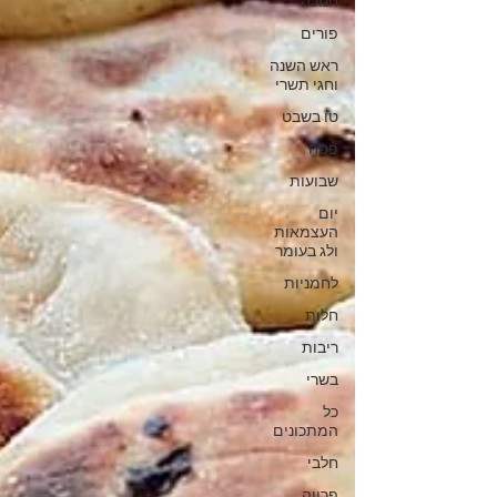
חנוכה
פורים
ראש השנה
וחגי תשרי
טו בשבט
פסח
שבועות
יום
העצמאות
ולג בעומר
לחמניות
חלות
ריבות
בשרי
כל
המתכונים
חלבי
פרווה