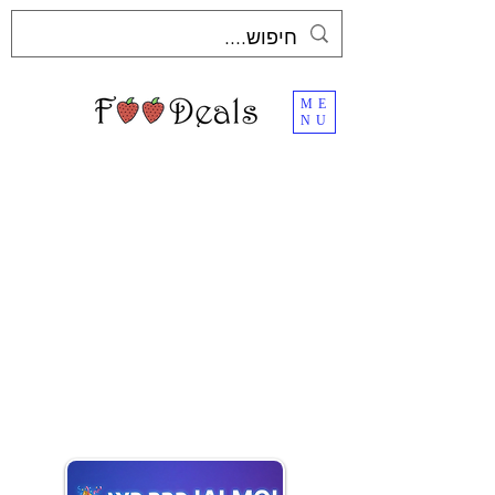
ME
NU