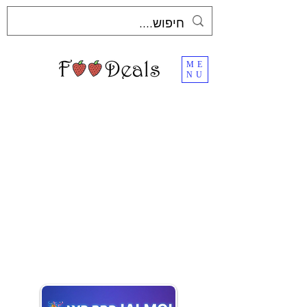
ME
NU