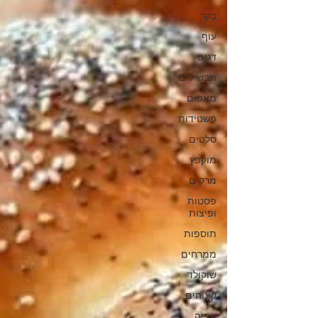
בקר
עוף
דגים
תבשילים
מאפים
פשטידות
סלטים
מוקפץ
מרקים
פסטות
ופיצות
תוספות
ממרחים
שוקולד
קינוחים
אפיה