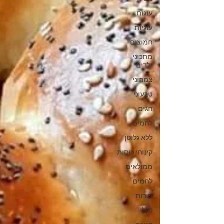
עוגות
עוגיות
חמוצים
מתכוני
ילדים
צמחוני
טבעוני
חגים
לחמים
ללא גלוטן
קינוחי כוסות
ממולאים
לחמים
פירות
כללי