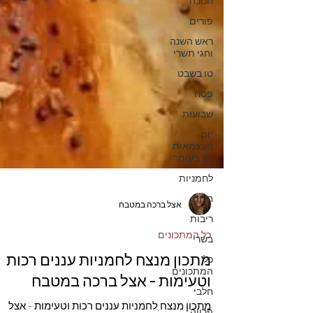
חנוכה
פורים
ראש השנה
וחגי תשרי
טו בשבט
פסח
שבועות
יום
העצמאות
ולג בעומר
לחמניות
חלות
ריבות
אצל ברכה במטבח
בשרי
כל
כל המתכונים
המתכונים
מתכון מנצח לחמניות עננים רכות
חלבי
וטעימות - אצל ברכה במטבח
פרווה