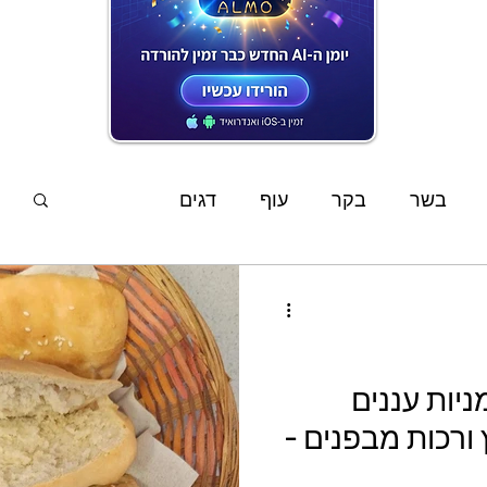
המתכונים האחרונים
בשר
בקר
עוף
דגים
פשטידות
סלטים
מוקפץ
מרקים
ממרחים
שוקולד
קינוחים
אפיה
יות עננים
ורכות מבפנים -
ים
מתכוני ילדים
צמחוני
טבעוני