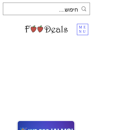
ME
NU