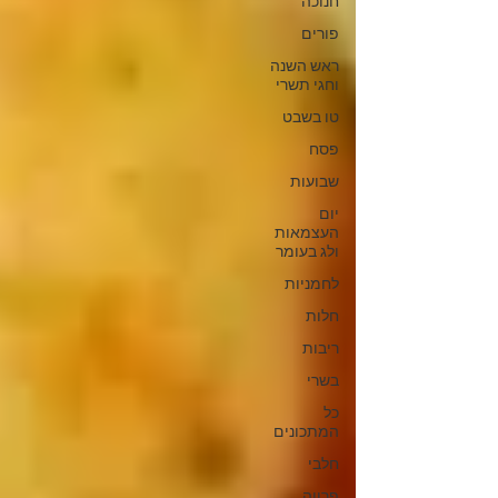
חנוכה
פורים
ראש השנה
וחגי תשרי
טו בשבט
פסח
שבועות
יום
העצמאות
ולג בעומר
לחמניות
חלות
ריבות
בשרי
כל
המתכונים
חלבי
פרווה