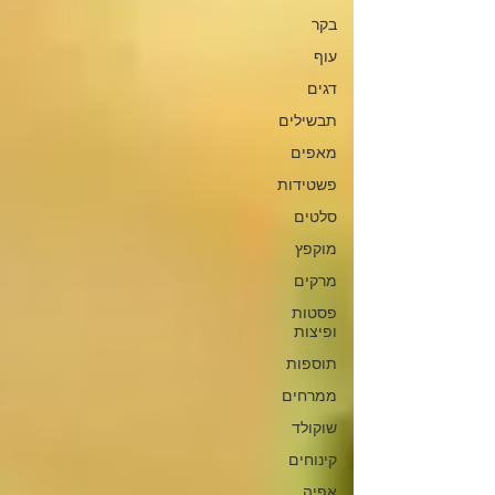
בקר
עוף
דגים
תבשילים
מאפים
פשטידות
סלטים
מוקפץ
מרקים
פסטות
ופיצות
תוספות
ממרחים
שוקולד
קינוחים
אפיה