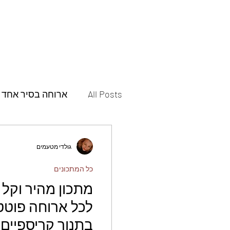
All Posts
ארוחה בסיר אחד
תבשילים
מאפים
גולדי מטעמים
כל המתכונים
פסטות ופיצות
תוספות
מתכון מהיר וקל
לכל ארוחה פוטט
עוגות
עוגיות
חמוצ
בתנור קריספיים 