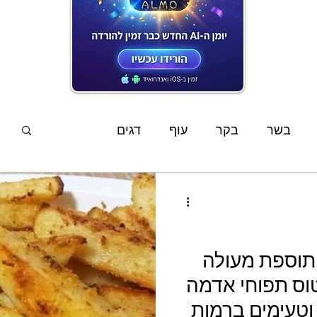
המתכונים האחרונים
בשר
בקר
עוף
דגים
פשטידות
סלטים
מוקפץ
מרקים
ממרחים
שוקולד
קינוחים
אפיה
 תוספת מעולה
וס תפוחי אדמה
ים
מתכוני ילדים
צמחוני
טבעוני
וטעימים ברמות