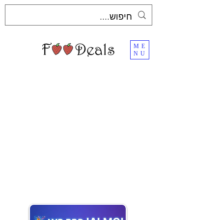
ME
NU