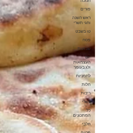
חנוכה
פורים
ראש השנה
וחגי תשרי
טו בשבט
פסח
שבועות
יום
העצמאות
ולג בעומר
לחמניות
חלות
ריבות
בשרי
כל
המתכונים
חלבי
פרווה