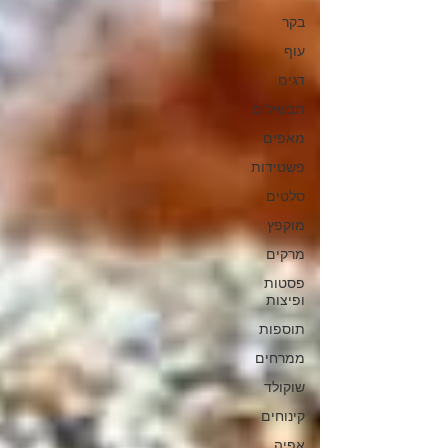
בקר
עוף
דגים
תבשילים
מאפים
פשטידות
סלטים
מוקפץ
מרקים
פסטות
ופיצות
תוספות
ממרחים
שוקולד
קינוחים
אפיה