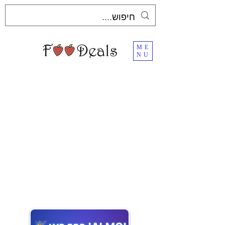
ME
NU