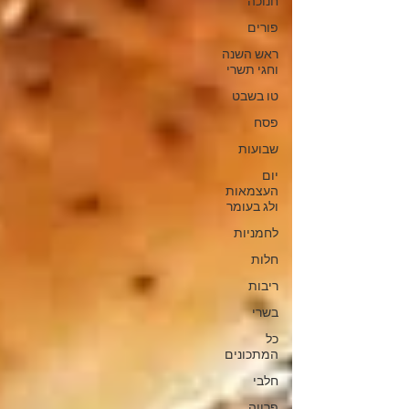
חנוכה
פורים
ראש השנה
וחגי תשרי
טו בשבט
פסח
שבועות
יום
העצמאות
ולג בעומר
לחמניות
חלות
ריבות
בשרי
כל
המתכונים
חלבי
פרווה