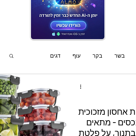
המתכונים האחרונים
בשר
בקר
עוף
דגים
פשטידות
סלטים
מוקפץ
מרקים
ממרחים
שוקולד
קינוחים
אפיה
פסאות אחסון מזכוכית
סים - מתאים
ים
מתכוני ילדים
צמחוני
טבעוני
בתנור, על פלטת