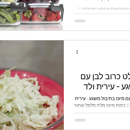
מארז מושלם חדש!! 💥 מארז קופסאות אחסון מזכוכית 24
גלוטן
קינוחי כוסות
ממולאים
לחמים
חלקים 🏆 לרכישה >> 99 ש"ח בלבד למארז 24 חלקים!
 קופסאות...
ט כרוב לבן עם
 ולד
הכי קל וטעים סלט כרוב לבן עם מיונז בתיבול משגע - עירית
ולד מצרכים: כרוב לבן 1 לימון 2 כפות מיונז מלח פלפל שחור
...