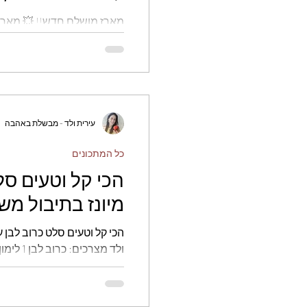
שבת
חגים
לחמים
ללא 
המלאי מוגבל, כל הקןדם זוכה.
פירות
עירית ולד - מבשלת באהבה
כל המתכונים
הכי קל וטעים סל
מיונז בתיבול משגע - עירית
נחצה את הכרוב השטוף לחצי,